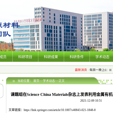
成员
科研项目
科研成果
科研条件
学术动态
最新消息
·
每周一晚上6：00 组
当前位置：
首页
>>
学术动态
>>
正文
课题组在Science China Materials杂志上发表利
2021-12-09 10:51
文章链接：https://link.springer.com/article/10.1007/s40843-021-1848-8