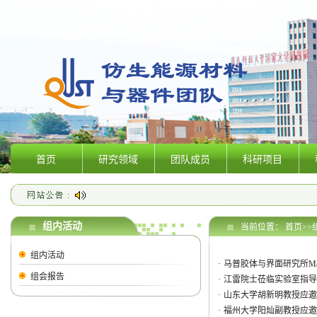
首页
研究领域
团队成员
科研项目
组内活动
当前位置：
首页
>>
组内活动
·
马普胶体与界面研究所Marku
组会报告
·
江雷院士莅临实验室指导
·
山东大学胡新明教授应邀
·
福州大学阳灿副教授应邀