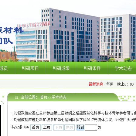
成员
科研项目
科研成果
科研条件
学术动态
最新消息
·
每周一晚上6：00 组会
当前位置：
首页
>>
学术动态
·
刘健教授应邀在兰州参加第二届丝绸之路能源催化科学与技术青年学者研讨
·
刘健教授应邀赴新加坡参加第七届国际多学科2017光流体会议，并做口头报
共52条 6/6
首页
上页
下页
尾页
页